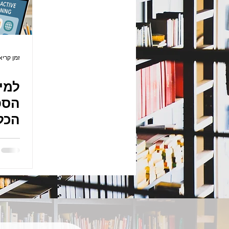
זמן קריאה 3 
למיד
הספ
הכל
בפו