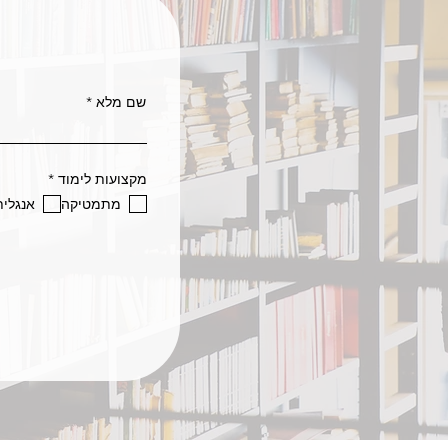
שם מלא
ח
מקצועות לימוד
*
ו
מתמטיקה
אנגלית
ב
ה