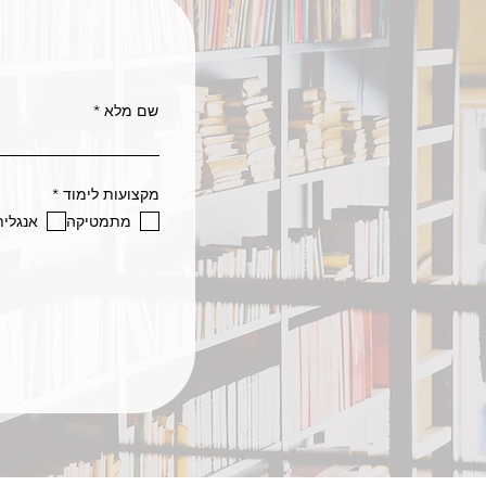
שם מלא
ח
מקצועות לימוד
*
ו
מתמטיקה
אנגלית
ב
ה