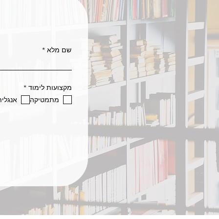
שם מלא
ח
מקצועות לימוד
*
ו
מתמטיקה
אנגלית
ב
ה