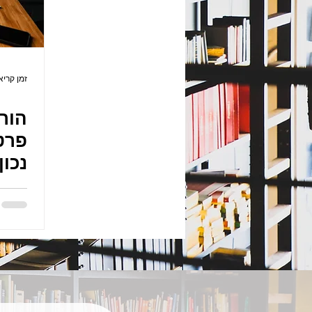
זמן קריאה 2 
הור
פרטי
נכון