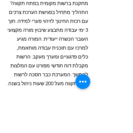
מתקנת ברשות מקומית בפתח תקווה?
התהליך מתחיל בפגישת הערכת צרכים
עם רכזת החינוך לזיהוי פערי למידה. תוך
3 ימי עבודה מתבצע שיבוץ מורה מקצועי
העובר הכשרה ייעודית. המורה מגיע
למרכז עם תוכנית עבודה מותאמת,
כלים פדגוגיים ומערך מעקב. הרשות
מקבלת דוח חודשי מפורט עם המלצות
להמשך. המערכת כבר חסכה לרשות
פתח תקווה מעל 200 שעות ניהול בשנה.
? איך מתאים מערך שיעור מקצועי
לתקציבי עמותות וארגונים קטנים?
Class-A מציעה 3 מסלולי תמחור
מדורגים: בסיסי (עד 15 תלמידים),