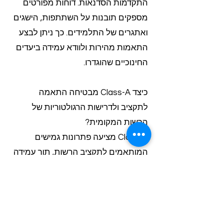
התקדמות הסדנאות. דוחות מפורטים
מספקים תובנות על השתתפות, הישגים
ואתגרים של התלמידים. כך ניתן לבצע
התאמות מהירות ולוודא עמידה ביעדים
החינוכיים שהוגדרו.
כיצד Class-A מבטיחה התאמה
לתקציב ולדרישות הרגולטוריות של
הרשות המקומית?
Class-A מציעה פתרונות גמישים
המותאמים לתקציב הרשות, תוך עמידה
מלאה בדרישות משרד החינוך. הצוות
המקצועי עובד עם הרכזת ליצירת
תוכנית המשלבת איכות גבוהה עם
יעילות כלכלית, בהתאם למגבלות