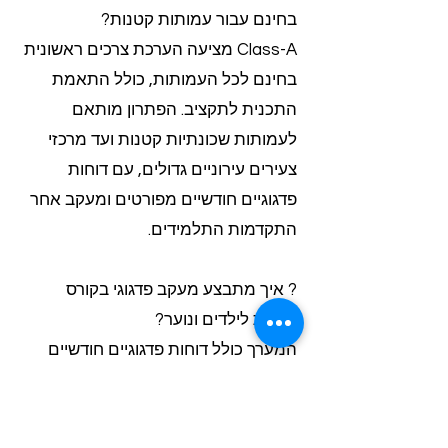
בחינם עבור עמותות קטנות?
Class-A מציעה הערכת צרכים ראשונית
בחינם לכל העמותות, כולל התאמת
התכנית לתקציב. הפתרון מותאם
לעמותות שכונתיות קטנות ועד מרכזי
צעירים עירוניים גדולים, עם דוחות
פדגוגיים חודשיים מפורטים ומעקב אחר
התקדמות התלמידים.
? איך מתבצע מעקב פדגוגי בקורס
תכנות לילדים ונוער?
המערך כולל דוחות פדגוגיים חודשיים
מפורטים עם מעקב אחר התקדמות
התלמידים ורמות השתתפות. רכזות
החינוך מדווחות על שיפור של 60%