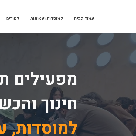
עמוד הבית
למוסדות ועמותות
למורים
מפעילים תו
חינוך והכש
למוסדות, ע