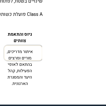
שינויים בשטח, לפתוח 
Class A פועלת כשותפה תפעולית-חינוכית המחברת בין
גיוס והתאמת
צוותים
איתור מדריכים,
מורים ומרצים
בהתאם לאופי
הפעילות, קהל
היעד והמסגרת
הארגונית.