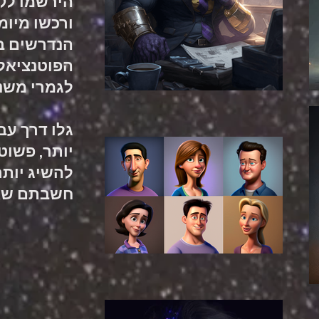
ורכשו מיומנ
הנדרשים ב
הפוטנציאל
לגמרי משנ
גלו דרך ע
יותר, פשוט
להשיג יות
חשבתם שא