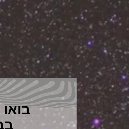
בואו 
בב