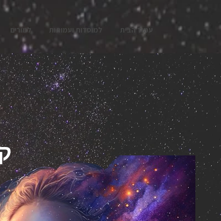
עמוד הבית
למוסדות ועמותות
למורים
(I
ט