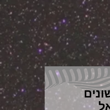
ונים
ל