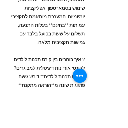
שימוש בסמארטפון ואפליקציות
יומיומיות. המערכת מותאמת לתקציבי
עמותות **בחינם** בעלות התנעה,
תשלום על שעות בפועל בלבד עם
גמישות תקציבית מלאה.
? איך בוחרים בין קורס תכנות לילדים
לקורסי אוריינות דיגיטלית למבוגרים?
**קורס תכנות לילדים** דורש גישה
פדגוגית שונה מ**הוראה מתקנת**
למבוגרים. Class-A מספקת מורים
מוסמכים המותאמים לכל קבוצת גיל
עם **מערך שיעור** מתאים: קורסי
סקראץ וקודינג לילדים, אוריינות