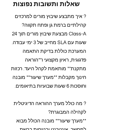
שאלות ותשובות נפוצות
? איך מתבצע שיבוץ מורים למרכזים
קהילתיים ברמת גן ופתח תקווה?
Class-A מבצעת שיבוץ מורים תוך 24
שעות עם SLA מחייב של 3 ימי עבודה.
המערכת כוללת בדיקת התאמה
פדגוגית, ראיון מקצועי ו**הוראה
מתקנת** מותאמת לקהל היעד. רכזות
חינוך מקבלות **מערך שיעור** מובנה
וחוסכות 6 שעות שבועיות בתיאומים.
? מה כולל מערך ההוראה הדיגיטלית
לקהילה המבוגרת?
**מערך שיעור** מובנה הכולל מבוא
למחשב, אינטרנט ובטיחות ברשת,