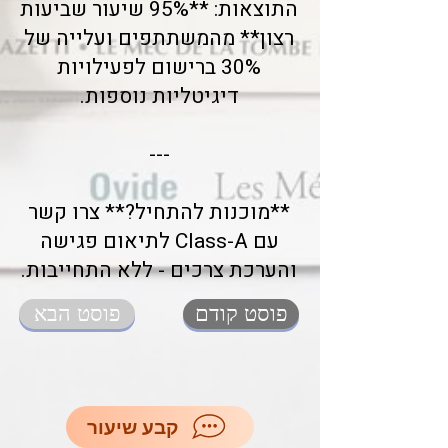
התוצאות: **95% שיעור שביעות
רצון** מהמשתתפים ועלייה של
30% ברישום לפעילויות
דיגיטליות נוספות.
---
**מוכנות להתחיל?** צרו קשר
עם Class-A לתיאום פגישה
והערכת צרכים - ללא התחייבות.
פוסט קודם
פוסט הבא
קבע שיעור