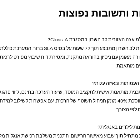
 ותשובות נפוצות
צה האזורית לב השרון במסגרת Class-A?
שיבוץ מורים במועצה האזורית לב השרון מתבצע תוך 72 שעות על בסיס SLA ב
ת, שיבוץ מורה מאומן עם ניסיון בהוראה מתקנת, ומסירת דוח שיבוץ מפורט לרכזת
ים מותאמת.
העמותות ובאיזה עלות?
עור Class-A כולל תכנית מותאמת אישית לתקציב המוסד, שיעור הערכה בחינם, ליווי פדגו
עם דוחות חודשיים. העלות חוסכת 40% מזמן הניהול השוטף של הרכזת, עם אפשרות לשילוב למידה
 לפי הצורך.
ות לילדים באנגלית?
ת מתחיל תוך שבוע מאישור הרישום. התכנית משלבת רכישת אנגלית מק