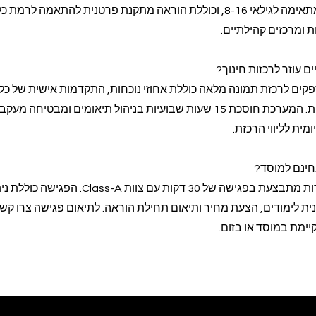
עם כישורי תכנות בסיסיים, מתאימה לגילאי 8-16, וכוללת הוראה מתקנת פרטנית להתאמה לרמת כ
 ומרכזים קהילתיים.
ם עוזר לרכזות חינוך?
פקים לרכזת תמונה מלאה כוללת אחוזי נוכחות, התקדמות אישית של כל
משתתף, והמליצות להתאמות. המערכת חוסכת 15 שעות שבועיות בניהול תיאומים ומבטיחה מעקב
מית לליווי הרכזת.
חינם למוסד?
הערכת צרכים בחינם למוסדות מתבצעת בפגישה של 30 דקות עם צוות Class-A. הפגי
 לימודים, הצעת מחיר ותיאום תחילת הוראה. לתיאום פגישה צרו קשר
ימת במוסד או בזום.