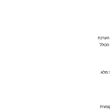
רור. המערכת כוללת הערכת
 הכולל
גי מלא
צועית