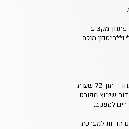
יה פתרון מקצועי
 עם **שיבוץ מורים מאומנים תוך 3 ימים** ו**חיסכון מוכח
**איך מתבצע שיבוץ המורים?** המערכת שלנו מבוססת על SLA ברור - תוך 72 שעות
וח שיבוץ מפורט
ורים למעקב.
יהול תיאומים הודות למערכת