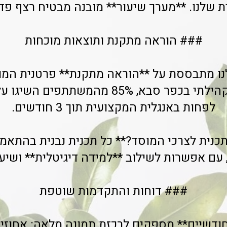
שלנו. **מערך שיעור** מובנה מבטיח רצף פדג
### הוראה מתקנת ותוצאות מוכחות
נו מתבססת על **הוראה מתקנת** פרטנית המ
משתתף. במרכז הקהילתי בכפר סבא, 85% מהמ
לפחות באנגלית המקצועית תוך 3 חודשים.
כנית לצרכי המוסד?** כל תכנית נבנית בהתאמ
 עם אפשרות לשילוב **למידה דיגיטלית** ושיעו
### דוחות והתקדמות שוטפת
 חודשיים** מספקים לרכזת תמונה מלאה: אחוזי 