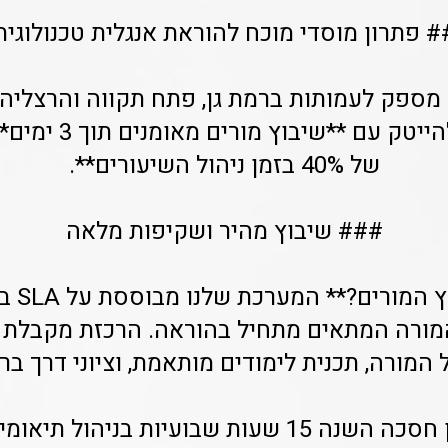
# פתרון מוסדי מוכח להוראת אנגלית טכנולוגית
מערך Class-A מספק לעמותות ברמת גן, פתח תקווה והרצל
להוראת אנגלית להייטק
של 40% בזמן ניהול השיעורים**.
### שיבוץ מהיר ושקיפות מלאה
ורה המתאים מתחיל בהוראה. הרכזת מקבלת ד
 המורה, תכנית לימודים מותאמת, וציוני דרך בר
מועצת הוד השרון חסכה השנה 15 שעות שבועיות בנ