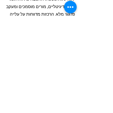
לימוד דיגיטליים, מורים מוסמכים ומעקב
פדגוגי מלא. הרכזות מדווחות על עלייה
ברמת שביעות הרצון של הקהילה.
?איך ההוראה המתקנת מסייעת לעובדי
הייטק?
ההוראה המתקנת מתמקדת בסגירת
פערים בידע האנגלית העסקית תוך
התאמה לקצב הלמידה האישי. המורים
מזהים נקודות תורפה ובונים תכנית
מותאמת אישית. הגישה מאפשרת
לעובדי הייטק לרכוש ביטחון בתקשורת
בינלאומית ולשפר ביצועים מקצועיים.
?כמה זמן ניהול חוסכות רכזות חינוך עם