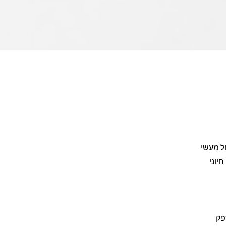
ול מעשי
יוני
פק