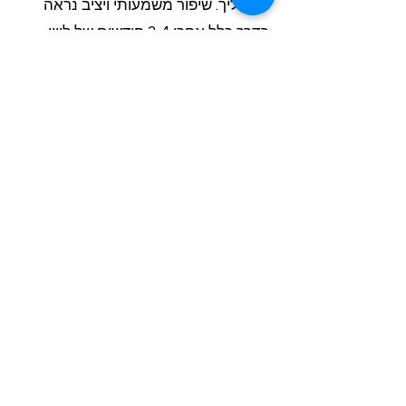
התהליך. שיפור משמעותי ויציב נראה
בדרך כלל אחרי 3-4 חודשים של ליווי
אישי קבוע.
מה ההבדל בין שיעורי עזר רגילים
להוראה מתקנת מקצועית?
הוראה מתקנת כוללת אבחון מדויק של
חסרים, תוכנית לימודים אישית ושיטות
הוראה מותאמות. שיעורים פרטיים
מקצועיים לא רק עוזרים עם שיעורי בית
- הם בונים כלים ואסטרטגיות שהילד
ישתמש בהם לאורך זמן.
איך שיעורים פרטיים מכינים לבגרות
באנגלית?