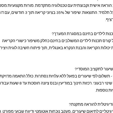
וראה אישית וקבוצתית עם טכנולוגיה מתקדמת. מורות מקצועיות מספ
למידה דיגיטלית מותאמת לכל תלמיד. התוצאות: שיפור של 35% בציוני קריאה תוך 3
יף.
כנות לילדים בחינם במסגרת המערך?
 קורס תכנות לילדים המשולבים בחינם כחלק משיפור כישורי הקריאה
יכולות הקריאה והבנת הנקרא באנגלית, תוך פיתוח חשיבה לוגית ויציר
יעור לתקציב המוסדי?
 תשלום לפי שיעורים בפועל ללא עלויות נסתרות. כולל התאמה מדויקת
לתקציב השנתי עם אפשרות שינוי רבעוני. רכזות חינוך במודיעין ובנס ציונה חוסכות עד 8 שעו
ת נוספות.
הדיגיטלית להוראה מתקנת?
גיטליים לתיאום שיעורים, מעקב נוכחות אוטומטי ודיווח שבועי מפורט. 