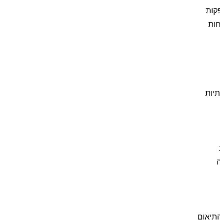
קות
 חודשים, עם דוחות
תיות
ת עבודה
התיאום