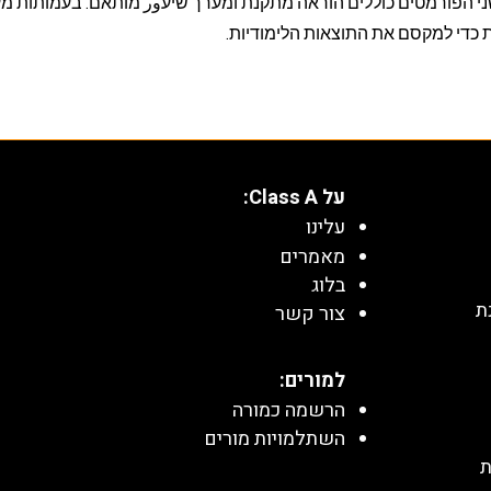
י הפורמטים כוללים הוראה מתקנת ומערך שיעور מותאם. בעמותות מ
ת כדי למקסם את התוצאות הלימודיות.
על Class A:
עלינו
מאמרים
בלוג
ת
צור קשר
למורים:
הרשמה כמורה
השתלמויות מורים
ת