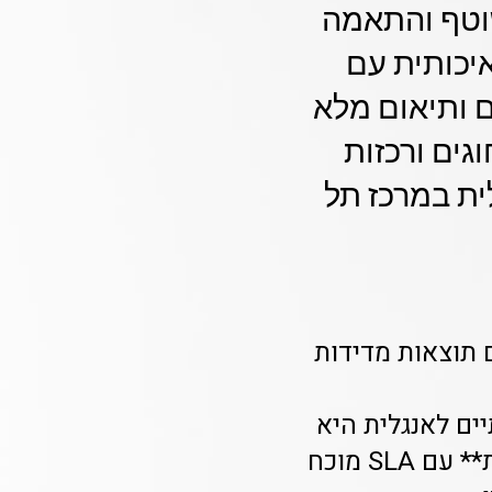
י שוטף והתאמה
מתקנת איכותית עם
ם ותיאום מלא
גים ורכזות
ית במרכז תל
 תוצאות מדידות
יים לאנגלית היא
אתגר מורכב. Class-A מספקת **שיבוץ מורים מהיר תוך 48 שעות** עם SLA מוכח