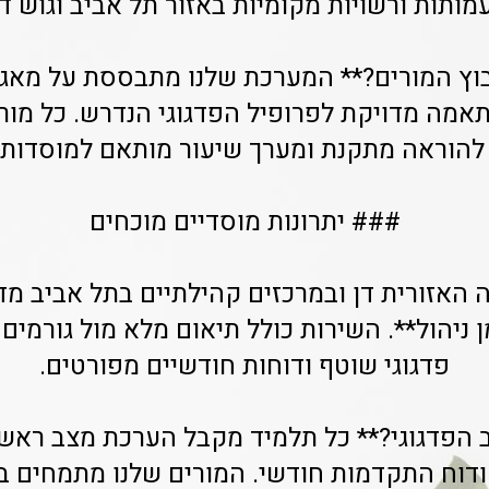
מותות ורשויות מקומיות באזור תל אביב וגוש דן
וץ המורים?** המערכת שלנו מתבססת על מאגר
אמה מדויקת לפרופיל הפדגוגי הנדרש. כל מו
הוראה מתקנת ומערך שיעור מותאם למוסדות ח
### יתרונות מוסדיים מוכחים
ה האזורית דן ובמרכזים קהילתיים בתל אביב מדו
 40% בזמן ניהול**. השירות כולל תיאום מלא מול גורמי
פדגוגי שוטף ודוחות חודשיים מפורטים.
 הפדגוגי?** כל תלמיד מקבל הערכת מצב ראשו
ודוח התקדמות חודשי. המורים שלנו מתמחים 