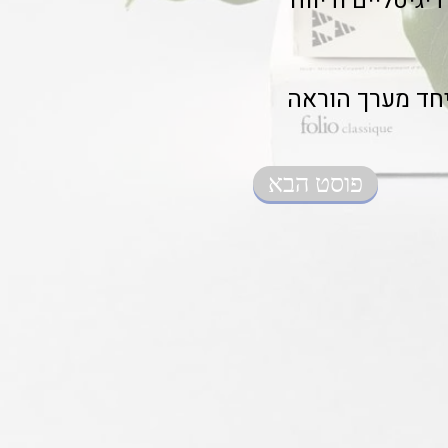
מעקב דיגיטליים ודיווח
שת היכרות, צרו קשר עם Class-A. נבנה יחד מערך הוראה
פוסט הבא