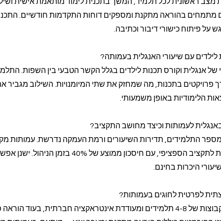
מצב ראשונית לכל תלמיד, המשך בתכנית לימוד מותאמת אישית ושילו
ם מתמחים בהוראה מתקנת ומספקים דוחות התקדמות חודשיים. התכני
 על פיתוח כישורי דיבור וכתיבה.
ת לילדים עם שיעורי האנגלית בעמותה?
 ייחודי של אנגלית וקורס תכנות לילדים בגלל הקשר הטבעי בין השפות. התלמ
רך פרויקטים בתכנות, מה שמחזק את שתי המיומנויות. השילוב מגביר א
ות הלימודיות באופן משמעותי.
אנגלית לעמותות וכיצד מחושב התקציב?
ספר התלמידים, תדירות השיעורים ורמת העמקה נדרשת. עמותות מק
הצעת מחיר שקופה ומותאמת לתקציב הספציפי, עם חיסכון ממוצע של 40% בזמן הניהו
יעורי היכרות בחינם.
צתית לפרטית לחוגים בעמותות?
הוראה קבוצתית מתאימה לקבוצות של 4-8 תלמידים ומעודדת אינטראקציה חברתית, בעוד הו