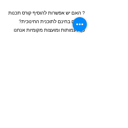
? האם יש אפשרות להוסיף קורס תכנות
לילדים בחינם לתוכנית החינוכית?
כן, לעמותות ומועצות מקומיות אנחנו
מציעים קורס תכנות לילדים כחלק
מהמערך החינוכי הרחב. הקורס ניתן
בחינם כהוספה לתוכניות ההוראה
המתקנת מעל היקף מסוים. המורים
מוכשרים להעביר תכנים טכנולוגיים
מותאמי גיל ומשתלבים בצורה חלקה
במערכת הלמידה הדיגיטלית הקיימת.
? מה כולל הליווי הפדגוגי השוטף שאתם
מספקים?
הליווי כולל ביקורי מעקב דו-שבועיים,