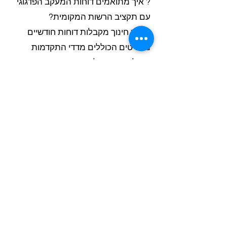
? איך מתואמים דוחות המעקב הפדגוגי
עם תקציב הרשות המקומית?
רכזות חינוך מקבלות דוחות חודשיים
מפורטים הכוללים מדדי התקדמות
והמלצות. המודל התמחורי מותאם
לתקציבי רשויות עם שקיפות מלאה, מה
שחוסך עד 40% מזמן הניהול ומאפשר
תכנון כלכלי-פדגוגי יעיל.
? איך נרשמים לקורס תכנות לילדים
בחינם ברמת גן ובת ים?
ההרשמה לקורס תכנות לילדים
מתבצעת דרך Class-A במסגרת
המערך החינוכי הרחב. הקורס ניתן כחלק
מהחבילה החינוכית לעמותות ומרכזים