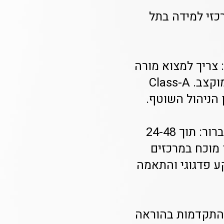
גלית איכותיים תוך 3 ימים - פתרון Class-A למרכזי למידה בתל
 צריך למצוא מורה
אנגלית איכותי בזמן קצר, להבטיח רצף פדגוגי ולעמוד בתקציב מוקצב. Class-A
**איך מתבצע שיבוץ המורים?** המערכת פועלת על בסיס SLA ברור: תוך 24-48
 מוכח במרכזים
קע פדגוגי והתאמה
 התקדמות בהוראה