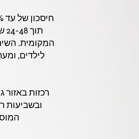
תו
המקומית. השיר
לילדים, ומע
רכזות באזור ג
ובשביעות רצ
המוסד