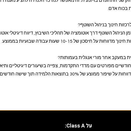
ק שני התחומים בו-זמנית. זה מאפשר למרכזי הלמידה להציע מענה רח
 בכוח אדם.
כזות חינוך בניהול השוטף?
כת חוסכת עד 40% מזמן הניהול השוטף דרך אוטומציה של תהליכי השיבוץ, דיווח דיגיטלי אוט
 על חיסכון של 10-15 שעות עבודה שבועיות בממוצע.
ית במעקב אחר מורי אנגלית בעמותות?
חודשיים מפורטים עם מדדי התקדמות, צפייה בשיעורים דיגיטליים ותיא
עם גורמי הפיקוח. עמותות מדווחות על שיפור ממוצע של 30% בתוצאות הלמידה תוך שישה חודשים
על Class A: