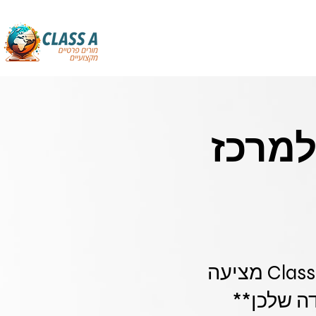
למרכז
**רכזות חינוך ומנהלות עמותות במרכז תל אביב - Class-A מציעה
דה שלכן**