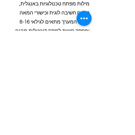
מילות מפתח טכנולוגיות באנגלית,
פיתוח חשיבה לוגית וכישורי המאה
ה-21. המערך מתאים לגילאי 8-16
ומספק חוויית למידה דיגיטלית מהנה
ומועילה.
? מה העלות של שירותי ההוראה
לעמותות?
העלויות מותאמות תקציבית לעמותות
ורשויות, עם גמישות בהיקפי ההוראה
לפי עונות השנה. אנחנו מציעים הערכת
צרכים בחינם ותכנון מערך שיעור
מותאם למגבלות התקציב. רשויות
ועמותות נהנות מתמחור מיוחד ותמיכה
מלאה החל משלב התכנון.