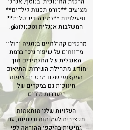
הרכזת החינוכית. בנוסף, אנחנו
מציעים **קורס תכנות לילדים**
ופעילויות **למידה דיגיטלית**
המשלבות אנגלית וטכנולוgia.
מרכזים קהילתיים בנתניה וחולון
מדווחים על שיפור ניכר ברמת
האנגלית של התלמידים תוך
חודש מתחילת השירות. התיאום
המקצועי שלנו מבטיח רציפות
חינוכית גם במקרים של
היעדרות מורים.
העלויות שלנו מותאמות
תקציבית לעמותות ורשויות, עם
גמישות בהיקפי ההוראה לפי