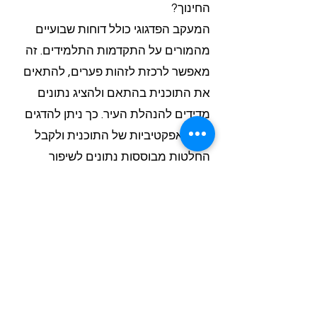
החינוך?
המעקב הפדגוגי כולל דוחות שבועיים
מהמורים על התקדמות התלמידים. זה
מאפשר לרכזת לזהות פערים, להתאים
את התוכנית בהתאם ולהציג נתונים
מדידים להנהלת העיר. כך ניתן להדגים
את האפקטיביות של התוכנית ולקבל
החלטות מבוססות נתונים לשיפור
מתמיד.
כיצד Class-A מתמודדת עם אתגרי
תקציב ומציעה פתרונות חסכוניים?
צוות המומחים של Class-A עובד עם
הרכזת לבניית תוכנית המותאמת
לתקציב הקיים. אנו מציעים פתרונות