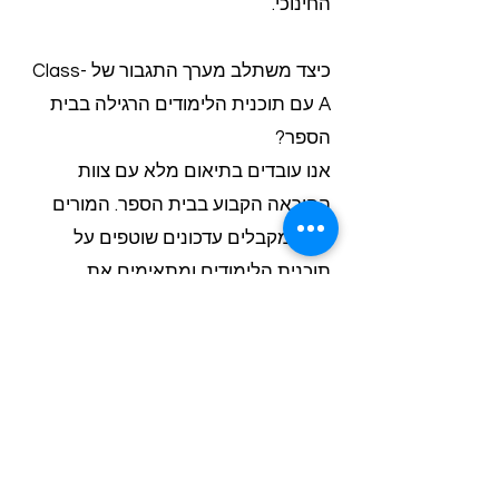
החינוכי.
כיצד משתלב מערך התגבור של Class-
A עם תוכנית הלימודים הרגילה בבית
הספר?
אנו עובדים בתיאום מלא עם צוות
ההוראה הקבוע בבית הספר. המורים
שלנו מקבלים עדכונים שוטפים על
תוכנית הלימודים ומתאימים את
התגבור לנושאים הנלמדים בכיתה. כך
מובטחת סינרגיה מלאה בין שיעורי
התגבור לתוכנית הלימודים הרגילה.
איזו גמישות תקציבית מציעה Class-A
לעמותות ומרכזים קהילתיים?