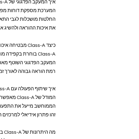
איך המעקב הפדגוגי של Class-A מסייע לי כרכזת חינוך בקבלת החלטות?
המערכת מספקת דוחות מפורט
החלטות מושכלות לגבי התאמת
את איכות ההוראה ולהשיג את
כיצד Class-A מבטיחה איכות הוראה גבוהה בשיעורי האנגלית הפרטניים?
Class-A בוחרת בקפי
המעקב הפדגוגי השוטף מאפ
רמת הוראה גבוהה לאורך זמן
איך שיתוף הפעולה עם Class-A יכול לסייע בניצול יעיל של התקציב במרכז הקהילתי?
המודל של A
הממוחשב מייעל את התפעול,
זהו פתרון אידיאלי למרכזים
מה היתרונות של Class-A בהשוואה לניהול עצמאי של שיעורי אנגלית פרטניים?