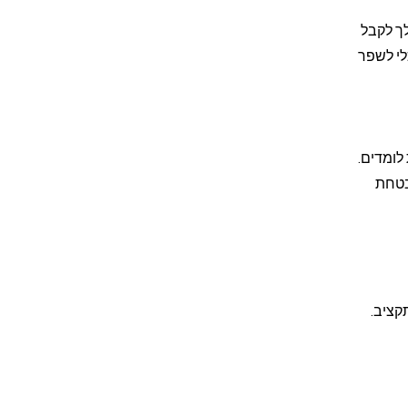
ך לקבל
לי לשפר
 לומדים.
בטחת
קציב.