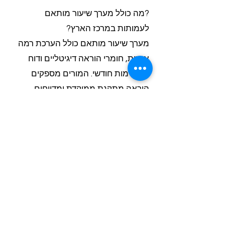
?מה כולל מערך שיעור מותאם
לעמותות במרכז הארץ?
מערך שיעור מותאם כולל הערכת רמה
אישית, חומרי הוראה דיגיטליים ודוח
התקדמות חודשי. המורים מספקים
הוראה מתקנת ממוקדת ומדווחים
ישירות לרכזת על הישגי התלמידים
ושיפור במיומנויות לשוניות.
?האם יש אפשרות לקבל שיעור ניסיון
בחינם לעמותה?
כן, אנחנו מספקים שיעור ניסיון בחינם
לכל עמותה חדשה. השיעור כולל הערכת
רמה, מערך הוראה מותאם ודוח פדגוגי
מפורט. זה מאפשר לרכזות להעריך את