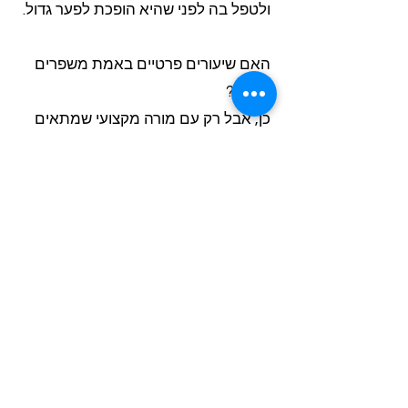
ולטפל בה לפני שהיא הופכת לפער גדול.
האם שיעורים פרטיים באמת משפרים
ציונים?
כן, אבל רק עם מורה מקצועי שמתאים
את השיטה לילד. במחקרים, ליווי אישי
מותאם משפר ציונים ב-15-25 נקודות
ממוצע תוך 3-4 חודשים. החשוב הוא לא
רק שיפור ציונים - גם בניית ביטחון עצמי
והרגלי למידה נכונים.
מתי כדאי להתחיל עם הוראה מתקנת?
ככל שמתחילים מוקדם יותר, התוצאות
טובות יותר. אל תחכו עד המבחנים
הגדולים. הכנה למבחנים תהיה הרבה