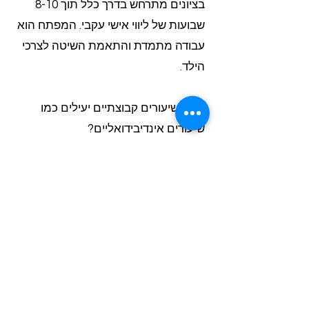
בציונים מתרחש בדרך כלל תוך 8-10
שבועות של ליווי אישי עקבי. המפתח הוא
עבודה מתמדת והתאמת השיטה לצרכי
הילד.
האם שיעורים קבוצתיים יעילים כמו
שיעורים אינדיבידואליים?
שיעורים קבוצתיים עם 3-5 תלמידים
משלבים יתרונות: עלות נמוכה יותר,
מוטיבציה חברתית, ועדיין תשומת לב
אישית. הם מתאימים לילדים שנהנים
מלמידה חברתית ולא זקוקים להתמחות
אינטנסיבית בנושאים ספציפיים.
מתי כדאי להתחיל הכנה למבחן בגרות