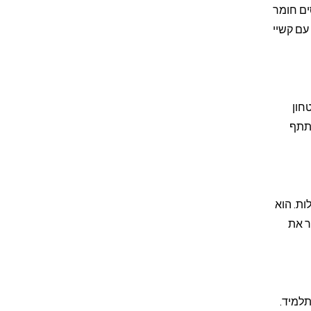
ים חומר
עם קשיי
חון
שתתף
ות. הוא
ר את
תלמיד.