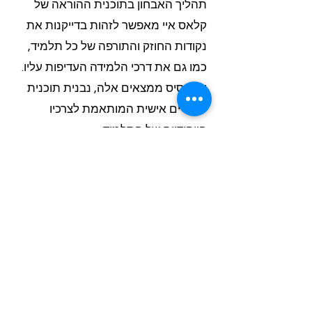
תהליך האבחון בתוכנית ההוראה של
קלאס איי מאפשר לזהות בדייקנות את
נקודות החוזק והתורפה של כל תלמיד,
כמו גם את דרכי הלמידה העדיפות עליו.
על בסיס ממצאים אלה, נבנית תוכנית
לימודים אישית המותאמת לצרכיו
הייחודיים של התלמיד.
מהם המרכיבים העיקריים של תוכנית
הלימודים האישית בתוכנית ההוראה של
קלאס איי למתמטיקה מוגברת בחטיבת
הביניים?
התוכנית האישית שבונה קלאס איי
כוללת תרגול מעשי, חזרה על חומר