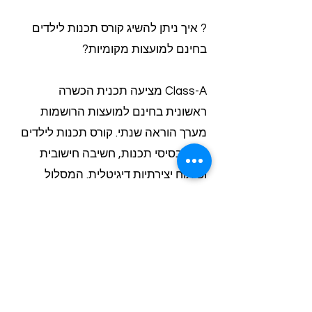
? איך ניתן להשיג קורס תכנות לילדים
בחינם למועצות מקומיות?
Class-A מציעה תכנית הכשרה
ראשונית בחינם למועצות הרושמות
מערך הוראה שנתי. קורס תכנות לילדים
כולל בסיסי תכנות, חשיבה חישובית
ופיתוח יצירתיות דיגיטלית. המסלול
מותאם לגילאי 8-14 ונמסר על ידי מורים
מקצועיים עם דגש על למידה
אינטראקטיבית וכיפית.
? איך מתבצע תיאום מורים עם רכזות
חינוך בקריית אונו?