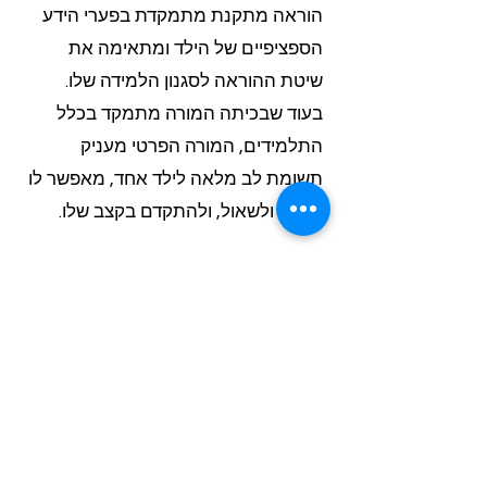
הוראה מתקנת מתמקדת בפערי הידע
הספציפיים של הילד ומתאימה את
שיטת ההוראה לסגנון הלמידה שלו.
בעוד שבכיתה המורה מתמקד בכלל
התלמידים, המורה הפרטי מעניק
תשומת לב מלאה לילד אחד, מאפשר לו
לעצור ולשאול, ולהתקדם בקצב שלו.
כמה זמן לוקח לראות שיפור ציונים עם
מורה פרטי?
בדרך כלל ניתן לראות שיפור ראשוני תוך
4-6 שיעורים, כאשר הילד מתחיל להבין
נושאים שהיו לו קשים. שיפור ציונים
משמעותי נראה לרוב לאחר 2-3 חודשים
של עבודה עקבית, כאשר הילד בונה