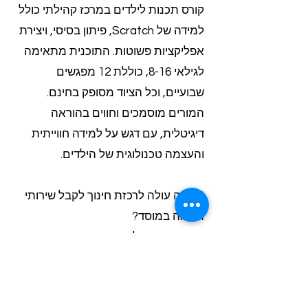
קורס תכנות לילדים במרכז קהילתי כולל
למידה של Scratch, פיתון בסיסי, ויצירת
אפליקציות פשוטות. התוכנית מתאימה
לגילאי 8-16, כוללת 12 מפגשים
שבועיים, וכל הציוד מסופק בחינם.
המורים מוסמכים וחווים בהוראה
דיגיטלית, עם דגש על למידה חווייתית
והעצמה טכנולוגית של הילדים.
? כמה עולה לרכזת חינוך לקבל שירותי
הוראה במוסד?
השירות מתחיל בחינם עם הערכה
פדגוגית ראשונית. עלות השירותי
ההוראה נקבעת לפי מספר הילדים
והתוכניות הנדרשות. Class-A מתחייבת