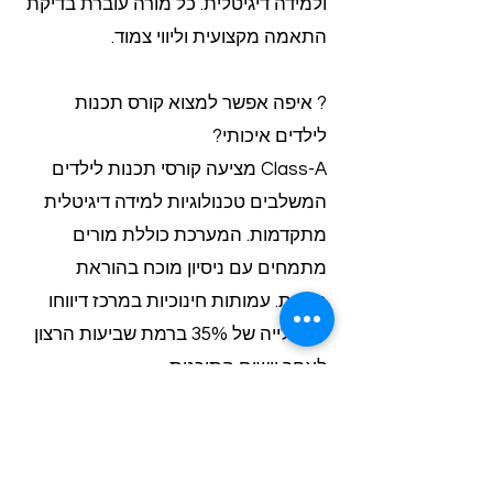
ולמידה דיגיטלית. כל מורה עוברת בדיקת
התאמה מקצועית וליווי צמוד.
? איפה אפשר למצוא קורס תכנות
לילדים איכותי?
Class-A מציעה קורסי תכנות לילדים
המשלבים טכנולוגיות למידה דיגיטלית
מתקדמות. המערכת כוללת מורים
מתמחים עם ניסיון מוכח בהוראת
תכנות. עמותות חינוכיות במרכז דיווחו
על עלייה של 35% ברמת שביעות הרצון
לאחר יישום התוכנית.
? איך מנהלים תקציב הוראה ללא
עלויות נסתרות?