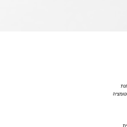
 בוחנת
טומציה
ית