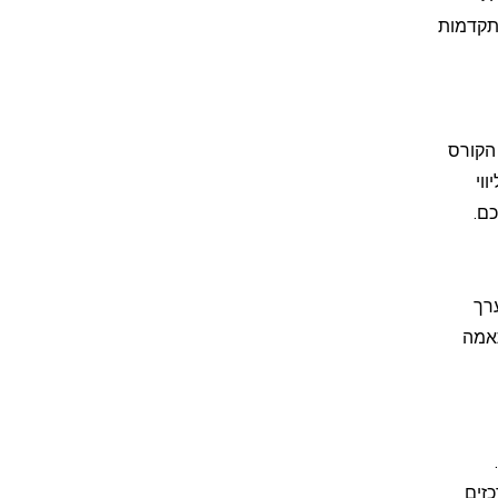
ת התקדמות
הילתיים יכולים לקבל קורס תכנות לילדים בחינם במסגרת חבילת השירותים של Class-A. הקורס
וי
ם.
רך
תאמה
זים