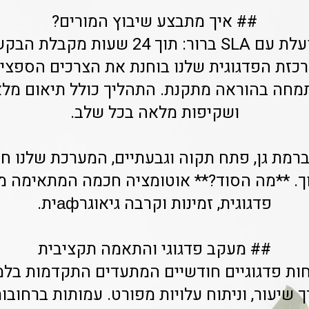
## איך מתבצע שיבוץ המורים?
המערכת שלנו פועלת עם SLA ברור: תוך 24
רכזת הפדגוגית שלנו בוחנת את הצרכים הספציפ
מחה בהוראה מתקנת. התהליך כולל תיאום מלא 
ושקיפות מלאה בכל שלב.
ברמת גן, פתח תקוה וגבעתיים, המערכת שלנו 
וך. **מה הסוד?** אוטומציה חכמה המתאימה מ
פדגוגית, זמינות וקרבה גיאוגרафית.
## מעקב פדגוגי והתאמה תקציבית
ות פדגוגיים חודשיים המתעדים התקדמות בלמ
שיעור, וניתוח עלויות מפורט. עמותות ברחובות