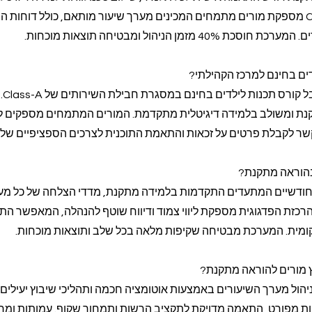
ומעקב פדגוגי שוטף. Class-A מספקת מורים מתמחים המכינים מערך שיעור מותאם, כולל דוחו
זמן הניהול ומבטיחה תוצאות מוכחות.
דים בחינם למרכז הקהילתי?
מרכזים ק
ת ומשולב בלמידה דיגיטלית מתקדמת. המורים המתמחים מספקים ליו
 קשר לקבלת פרטים על זכאות והתאמת התוכנית לצרכים הספציפיים שלכ
בהוראה מתקנת?
 חודשיים המתעדים התקדמות בלמידה מתקנת, מדדי הצלחה של כל מע
. הרכזת הפדגוגית מספקת ליווי צמוד ודיווח שוטף להנהלה, המאפשר ה
מית. המערכת מבטיחה שקיפות מלאה בכל שלב ותוצאות מוכחות.
ץ מורים להוראה מתקנת?
 חוסכת 40% מזמן ניהול מערך השיעורים באמצעות אוטומציה חכמה ותהליכי שיבוץ יעילים.
ת מפורט, התאמה מדויקת לתקציב הרשות ותמחור שקוף. עמותות ומרכ