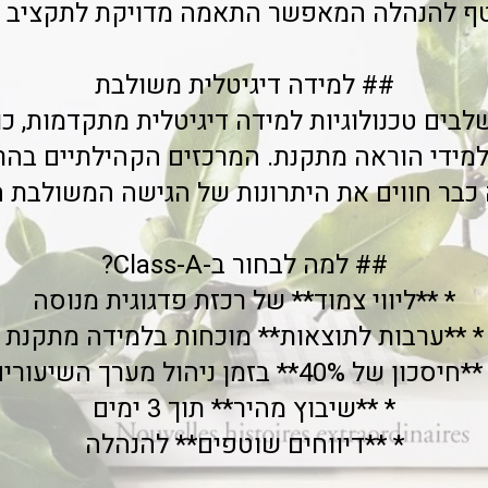
טף להנהלה המאפשר התאמה מדויקת לתקציב 
## למידה דיגיטלית משולבת
לבים טכנולוגיות למידה דיגיטלית מתקדמות, כו
מידי הוראה מתקנת. המרכזים הקהילתיים בהרצ
 כבר חווים את היתרונות של הגישה המשולבת ה
## למה לבחור ב-Class-A?
* **ליווי צמוד** של רכזת פדגוגית מנוסה
* **ערבות לתוצאות** מוכחות בלמידה מתקנת
חיסכון של 40%** בזמן ניהול מערך השיעורים
* **שיבוץ מהיר** תוך 3 ימים
* **דיווחים שוטפים** להנהלה