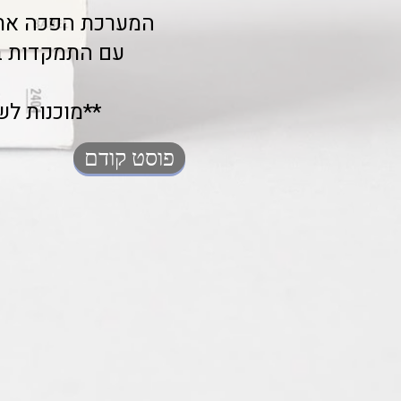
המערכת הפכה את ני
עם התמקדות בת
**מוכנות לש
פוסט קודם