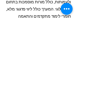
ולעמותות, כולל מורות מוסמכות בתחום
הטכנולוגי. המערך כולל ליווי פדגוגי מלא,
חומרי לימוד מתקדמים והתאמה
לגילאים שונים. הרכזות מקבלות דוחות
מפורטים על התקדמות התלמידים
ותמיכה טכנית שוטפת.
? מה ההבדל בין שירות פרטי לשירות
מוסדי להוראה מתקנת?
השירות המוסדי מציע תעריפים מיוחדים
לעמותות ורשויות, ניהול מקצועי של
מספר מורות בו-זמנית, ודוחות ניהוליים
מרוכזים. בנוסף, קיים מערך תיאום מלא
עם הרכזת, התאמה לתקציבים מוסדיים
וגמישות בתכנון השעות לפי צרכי המוסד.