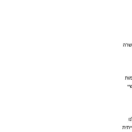
רה עובר הכשרה
מות
יי
ו
מידה חווייתית