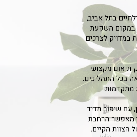
לתיים בתל אביב,
חיסכון של עד 40% בזמן ניהול. במקום השקעת
ת במדויק לצרכים
על איכות ההוראה?** צוות Class-A מספק תיאום מקצועי
אה בכל התהליכים.
 מתקדמות.
, עם שיפור מדיד
י מאפשר הרחבת
 הצוות הקיים.