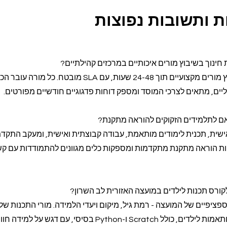
 ותשובות נפוצות
המערכת שלנו מספקת שיבוץ מורים מקצועיים תוך 24-48 שעות, עם SLA מובטח. כל מו
יים, מתאים לצרכי המוסד ומספק דוחות פדגוגיים חודשיים מפורטים.
אם לתלמידים הזקוקים להוראה מתקנת?
ישית, תכנית לימודים מותאמת, עבודה קבוצתית ואישית, ומעקב התקד
טות הוראה מתקנת מתקדמות ומספקות כלים מגוונים להתמודדות עם קש
קורס תכנות לילדים במועצה האזורית לב השרון?
ציפיים של המועצה - רמת גיל, מיקום ויעדי הלמידה. מורי התכנות שלנ
מוסמכים להעביר תוכניות מותאמות לילדים, כולל Scratch ו-Python בסיסי, עם דגש על ל