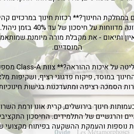
 במחלקת החינוך?** רכזות חינוך במרכזים קהי
בית שמש וכפר יונה מדווחות על 
יון ותיאום - את מקבלת מורה מיומנת שמותאמ
המוסדיים.
**איך נשמרת שליטה 
ינוך במוסד, פיקוח פדגוגי רציף, ושקיפות מל
רות הסמכה רציפה ומתעדכנות בגישות חינוכיות
ותות חינוך בירושלים, קרית אונו ורמת השרון
ים והרגשיים של התלמידים. החיסכון התקציב
יות נוספות והעמקת ההשקעה בפיתוח מקצועי של