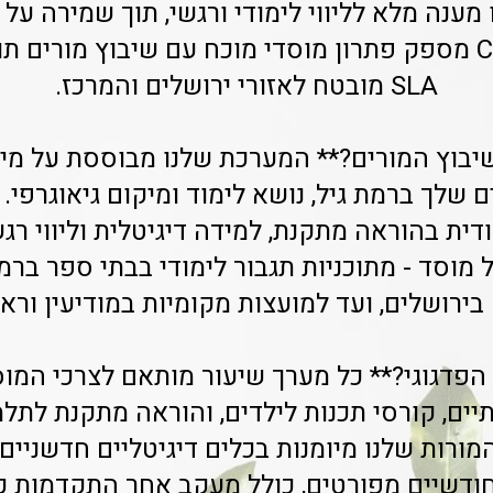
 מענה מלא לליווי לימודי ורגשי, תוך שמירה על 
SLA מובטח לאזורי ירושלים והמרכז.
יבוץ המורים?** המערכת שלנו מבוססת על מיפ
 שלך ברמת גיל, נושא לימוד ומיקום גיאוגרפי. 
דית בהוראה מתקנת, למידה דיגיטלית וליווי רג
מוסד - מתוכניות תגבור לימודי בבתי ספר ברמת
בירושלים, ועד למועצות מקומיות במודיעין וראשו
הפדגוגי?** כל מערך שיעור מותאם לצרכי המוס
יים, קורסי תכנות לילדים, והוראה מתקנת לתל
מורות שלנו מיומנות בכלים דיגיטליים חדשניים
חודשיים מפורטים, כולל מעקב אחר התקדמות כ