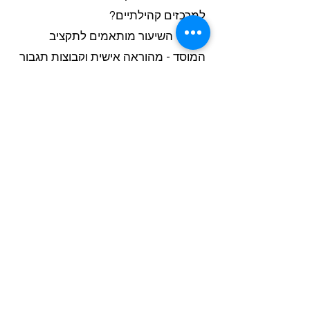
למרכזים קהילתיים?
מערכי השיעור מותאמים לתקציב
המוסד - מהוראה אישית וקבוצות תגבור
ועד קורס תכנות לילדים. העמותות בבת
ים ואשדוד מקבלות פתרון גמיש הכולל
התאמת תקציב וחומרי למידה
דיגיטליים.
?איך לקבל שירותי הוראה בחינם
לעמותות במרכז?
עמותות מוכרות יכולות לקבל ייעוץ
בחינם לתכנון מערכי הוראה ומיפוי
צרכים פדגוגיים. הייעוץ כולל הצעה
מותאמת תקציב להוראה מתקנת וחוגי
העשרה לתלמידים בקושי.