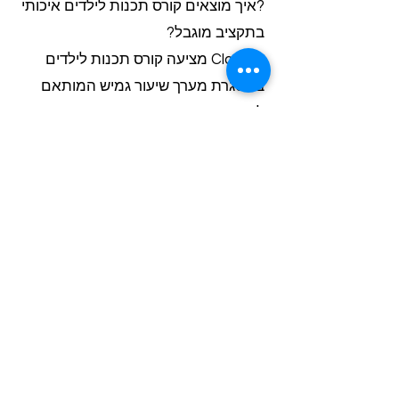
?איך מוצאים קורס תכנות לילדים איכותי
בתקציב מוגבל?
Class-A מציעה קורס תכנות לילדים
במסגרת מערך שיעור גמיש המותאם
לתקציב העמותה. התכנון נעשה מראש
עם פירוט עלויות חודשי ללא עלויות
נסתרות. המערך כולל חומרי למידה
דיגיטלית ותמיכה טכנית 24/7. רכזות
חינוך מקבלות הצעת מחיר מפורטת
המאפשרת תכנון תקציבי מדויק.
?האם יש שיעורי תגבור בחינם לעמותות
חינוכיות?
Class-A מציעה שיעור ניסיון בחינם
לעמותות חינוכיות המעוניינות להכיר