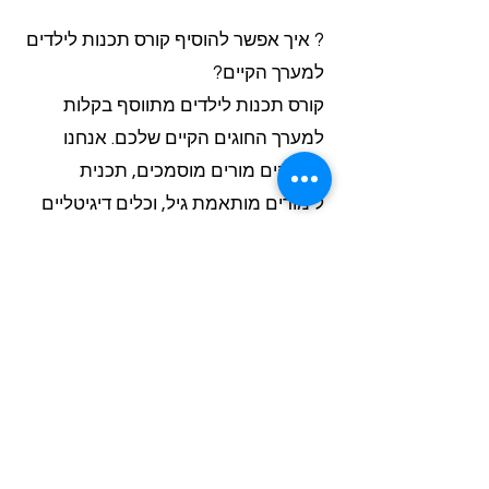
? איך אפשר להוסיף קורס תכנות לילדים
למערך הקיים?
קורס תכנות לילדים מתווסף בקלות
למערך החוגים הקיים שלכם. אנחנו
מספקים מורים מוסמכים, תכנית
לימודים מותאמת גיל, וכלים דיגיטליים
ידידותיים. העלות מוסדית מאפשרת
הרחבה גמישה בהתאם לתקציב, עם
אפשרות להתחיל בקבוצה ניסיון ראשונה
בחינם.
? כמה זמן ניהול חוסכת רכזת חוגים עם
המערכת הדיגיטלית?
רכזת חוגים חוסכת עד 40% מזמן