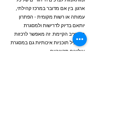
ומותאמות לצרכים הייחודיים של כל
ארגון. בין אם מדובר במרכז קהילתי,
עמותה או רשות מקומית - הפתרון
יותאם בדיוק לדרישות ולמסגרת
התקציב הקיימת. זה מאפשר לרכזות
להפעיל תוכניות איכותיות גם במסגרת
אילוצים תקציביים.
כיצד מבטיחים את איכות ההוראה
בתוכניות התגבור הדיגיטליות?
המערכת מאפשרת שליטה מלאה על
איכות ההוראה. רכזות יכולות לעקוב
בזמן אמת אחר ביצועי המורים, לקבל
משוב מהתלמידים ולוודא עמידה
בסטנדרטים גבוהים. בנוסף, הצוות