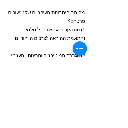
מה הם היתרונות העיקריים של שיעורים
פרטיים?
1) התמקדות אישית בכל תלמיד
והתאמת ההוראה לצרכים הייחודיים
שלו
2) הגברת המוטיבציה והביטחון העצמי
של התלמידים
3) שיפור משמעותי בתוצאות הלמידה
והישגים לימודיים
באילו דרכים שיעורים פרטיים מסייעים
לתלמידים להתגבר על קשיים?
שיעורים פרטיים מספקים הסברים
מפורטים של המושגים הבסיסיים, תרגול