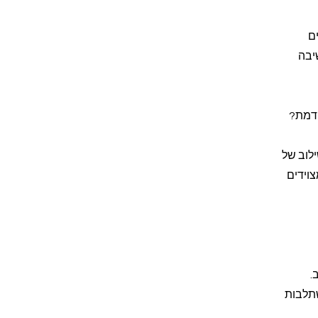
ם
יבה
קדמת?
לוב של
צוידים
.
שתלבות