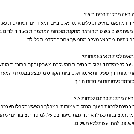
הוראה מתקנת בכיתות א'?
מידה מותאמים אישית, כלים אינטראקטיביים המעודדים השתתפות פעיל
ם משתמשים בשיטות הוראה מתקנת מוכחות המתמחות בעידוד ילדים בי
קבוצתיות. מתבצע מעקב מתמשך אחר התקדמות כל ילד.
מתאים לכיתות א' בעמותות?
קורס תכנות לילדים בגילאי 6-7 כולל למידה דיגיטלית בסיסית המשלבת משחק וחקר. התוכנית מ
שתתפות דרך פעילויות אינטראקטיביות. הקורס מתבצע במסגרת המער
סובסד לעמותות ומוסדות חינוך.
ראה מתקנת בחינם לכיתות א'?
היכרות בחינם לרכזות חינוך ומנהלות עמותות. במהלך המפגש תקבלו הערכה
 תקציב, ותוכלו לראות דוגמת שיעור בפועל. למוסדות ציבוריים יש הנ
יש. פנו להתייעצות ללא תשלום.