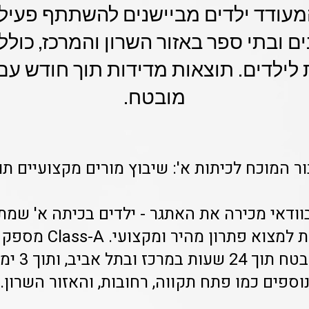
עודד ילדים מביישנים להשתתף פעיל 
ם ובתי ספר באזור השרון והמרכז, כול
מובטח.
המוכח לכיתות א': שיבוץ מורים מקצועיים תוך 24 שעות
בוודאי מכירה את האתגר - ילדים בכיתה א' ש
בשיעור, ואת נדרשת למצ
עם SLA שיבו
וספים כמו פתח תקווה, רחובות, והאזור השרון.