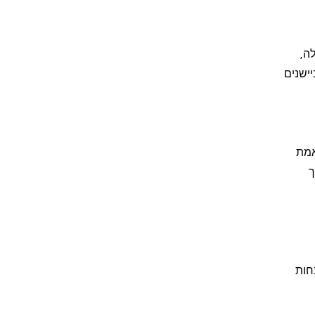
ה,
ישנים
ותאמת
ך
חות