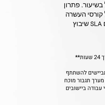
בשיעור. פתרון
ל קורסי העשרה
וקורס תכנות לילדים. תוצאות מדידות תוך חודש עם SLA שיבוץ
**
מתביישים להשתתף
וא פתרון מהיר ומקצועי. Class-A מספק מערך תגבור מוכח
ץ מובטח תוך 24 שעות במרכז ובתל אביב, ותוך 3 ימי עבודה ביישובים