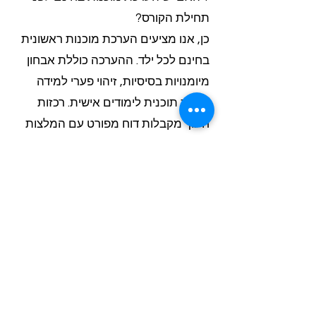
תחילת הקורס?
כן, אנו מציעים הערכת מוכנות ראשונית
בחינם לכל ילד. ההערכה כוללת אבחון
מיומנויות בסיסיות, זיהוי פערי למידה
ובניית תוכנית לימודים אישית. רכזות
חינוך מקבלות דוח מפורט עם המלצות
פדגוגיות תוך 48 שעות. ללא התחייבות
למימון מוקדם.
? איך משלבים קורס תכנות לילדים
במערך הרגיל?
לאחר הצלחת מערך ההכנה לכיתה א׳,
אנו מציעים הרחבה לקורס תכנות
לילדים מגיל 5-7. הקורס משלב
משחקים חינוכיים, בניית אפליקציות