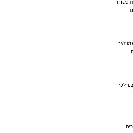
שעות. המורים עוברים הכשרה
ם
ס מותאם
ה
וי לפי
רים