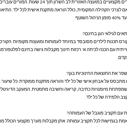
Class-A מבטיחה שיבוץ מורים מקצועיים במועצה האזורית לב השרון תוך 24 
לצרכי הקהילה המקומית, כולל הוראה מתקנת אישית לכל ילד. התיאו
שוטף.
אים לגילאי הגן בחינם?
קורס תכנות לילדים מסובסד במיוחד לעמותות ומועצות מקומיות. הקור
מידה חווייתית עם הכנה לכיתה א'. רכזות חינוך מקבלות גישה בחינם לפלטפורמ
קדם.
פר את התוצאות החינוכיות בגן?
תבסס על אבחון אישי של כל ילד והוראה מתקנת ממוקדת. כל שיעור בנ
 שמפתחת מיומנויות כתיבה, קריאה וחשיבה מתמטית. המעקב הדיגיטלי
 הלמידה של כל ילד.
 עם תקציב מוגבל של העמותה?
ת בגמישות לכל תקציב עמותה. אתן מקבלות מערך מקצועי הכולל מו