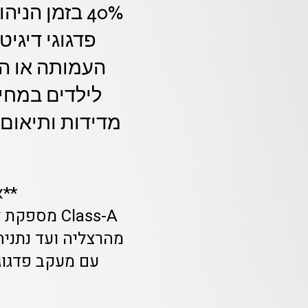
40% בזמן ה
פדגוגי דיגי
העמותה או הר
מדידות ותיאום 
**א
Class-A מ
מהרצליה ועד נתניה
עם מעקב פדגוג