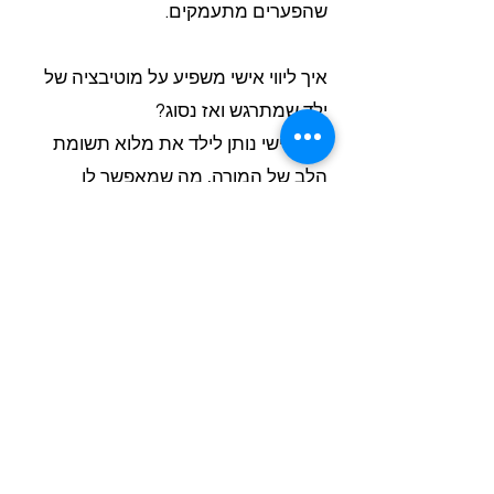
שהפערים מתעמקים.
איך ליווי אישי משפיע על מוטיבציה של
ילד שמתרגש ואז נסוג?
ליווי אישי נותן לילד את מלוא תשומת
הלב של המורה, מה שמאפשר לו
להרגיש ראוי ומוערך. המורה מתאימה
את השיעור לתחומי העניין שלו, חוגגת
הישגים קטנים, ויוצרת חוויות הצלחה
שמחזירות את המוטיבציה הטבעית שלו.
מה ההבדל בין שיפור ציונים בכיתה
לעומת בשיעורים פרטיים?
בכיתה הילד נדרש להתאים עצמו לקצב
הכללי, בעוד שבשיעורים פרטיים הקצב