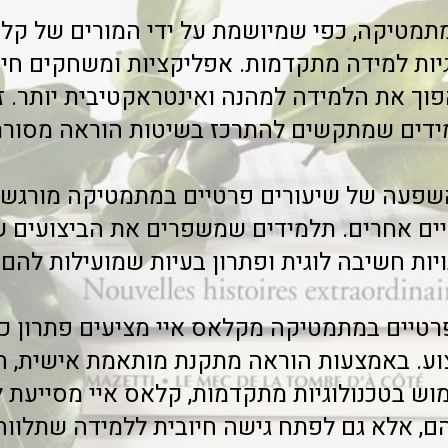
מטיקה, כפי שמיושמת על ידי המורים של קלאס
יות למידה מתקדמות. אפליקציות ומשחקים חינ
פוך את הלמידה למהנה ואינטראקטיבית יותר. ז
דים שמתקשים להתרכז בשיטות הוראה מסורת
השפעה של שיעורים פרטיים במתמטיקה מורגשת 
יים אחרים. תלמידים שמשפרים את הביצועים
יות חשיבה לוגית ופתרון בעיות שמועילות להם
פרטיים במתמטיקה מקלאס איי מציעים פתרון כו
ע. באמצעות הוראה מתקנת מותאמת אישית, חיזו
מוש בטכנולוגיות מתקדמות, קלאס איי מסייעת 
, אלא גם לפתח גישה חיובית ללמידה שתלווה