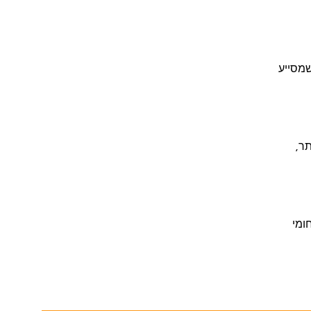
שמסייע
תר,
ומי