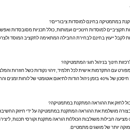
קנת במתמטיקה בחינם למוסדות ציבוריים?
 פתרונות תקציביים למוסדות חינוכיים ועמותות, כולל תכניות מסובסדות ואפשר
ולות לקבל ייעוץ בחינם לבחירת החבילה המתאימה לתקציב המוסד ולצרכ
רכזות חינוך בניהול חוגי המתמטיקה?
פורט עם התקדמות אישית לכל תלמיד, זיהוי נקודות כשל חוזרות והמלצ
להמשך. המערכת מאפשרת חיסכון של 40% בזמן ניהול הודות לתיאום אוטומטי של לוחות זמנים
יכול לחזק את ההוראה המתקנת במתמטיקה?
בצורה מושלמת את ההוראה המתקנת במתמטיקה על ידי חיזוק החשיבה 
ויכולת פתרון בעיות. Class-A מציעה חבילות משולבות הכוללות הוראה מתקנת וקורסי תכנות, לי
וקה יותר של מושגים מתמטיים.