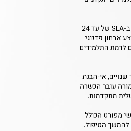
**איך מתבצע שיבוץ המורים במערך Class-A?** התהליך מתחיל ב-SLA של עד 24
ע אבחון פדגוגי
 לרמת התלמידים
שגויים, אי-הבנת
מורה עובר הכשרה
טלית מתקדמות.
שי מפורט הכולל
 להמשך הטיפול.