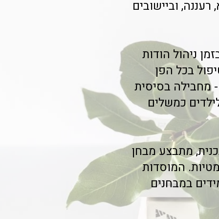
עננה, וביישובים
ת שעובדות עם Class-A מדווחות על חיסכון של עד 40% בזמן ניהול הודות
יפול בכל הפן
 מחבילה בסיסית
לילדים כמשלים
נית, מתבצע מבחן
מטיות. המוסדות
של 65% בביצועי התלמידים במבחנים