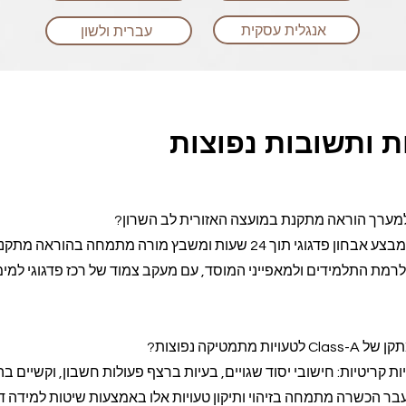
אנגלית עסקית
עברית ולשון
 ותשובות נפוצות
למערך הוראה מתקנת במועצה האזורית לב השרון?
צוות המומחים של Class-A מבצע אבחון פדגוגי תוך 24 שעות ומשבץ מורה מתמחה בהוראה מת
מת התלמידים ולמאפייני המוסד, עם מעקב צמוד של רכז פדגוגי למי
מטיקה נפוצות?
 קריטיות: חישובי יסוד שגויים, בעיות ברצף פעולות חשבון, וקשיים ב
בר הכשרה מתמחה בזיהוי ותיקון טעויות אלו באמצעות שיטות למידה די