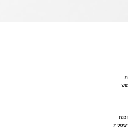
קנת
מוש
הבנת
גיטלית