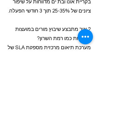
בקריית אונו ובת ים מדווחות על שיפור
ציונים של 25-35% תוך 3 חודשי הפעלה.
? איך מתבצע שיבוץ מורים במועצות
מקומיות כמו רמת השרון?
מערכת תיאום מרכזית מספקת SLA של
48 שעות לשיבוץ מורים איכותיים. רכזות
חינוך חוסכות עד 40% בזמן ניהול,
מקבלות דוחות ביצועים כוללים ותיאום
מלא מול הנהלות בתי ספר במקום
ניהול נפרד של מורים פרטיים.
? האם יש שירותי הוראה מתקנת בחינם
לעמותות?
Class-A מספקת ייעוץ פדגוגי ראשוני