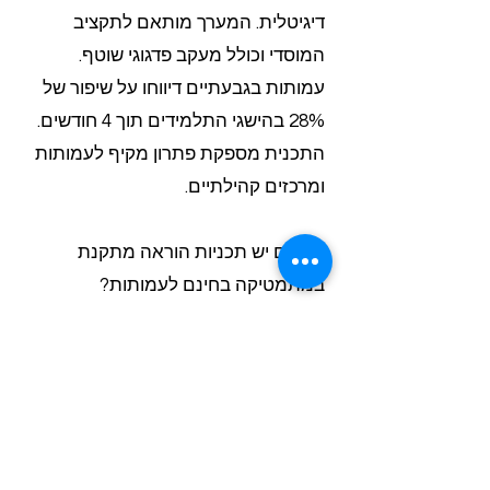
דיגיטלית. המערך מותאם לתקציב
המוסדי וכולל מעקב פדגוגי שוטף.
עמותות בגבעתיים דיווחו על שיפור של
28% בהישגי התלמידים תוך 4 חודשים.
התכנית מספקת פתרון מקיף לעמותות
ומרכזים קהילתיים.
? האם יש תכניות הוראה מתקנת
במתמטיקה בחינם לעמותות?
Class-A מספקת מגוון פתרונות
מותאמים לתקציב המוסדי של עמותות
ומועצות מקומיות. רכזות חינוך יכולות
לקבל ייעוץ חינם להתאמת תכניות
תגבור למתמטיקה. המערכת מבטיחה
מיצוי מירבי של משאבי הלמידה תוך