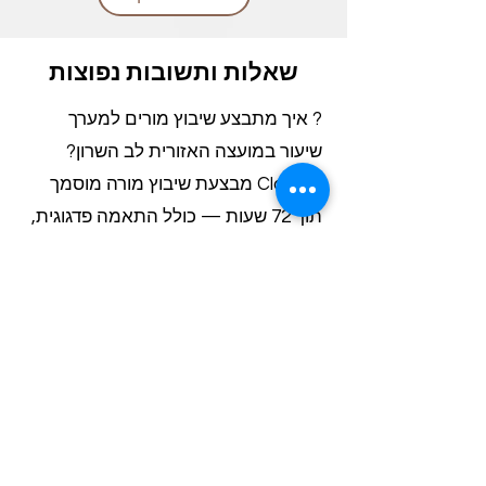
שאלות ותשובות נפוצות
? איך מתבצע שיבוץ מורים למערך
שיעור במועצה האזורית לב השרון?
Class-A מבצעת שיבוץ מורה מוסמך
תוך 72 שעות — כולל התאמה פדגוגית,
תיאום מול הרכזת ואישור ניהולי. אין
חיפוש עצמאי ואין ראיונות. המועצה
מקבלת מורה פעיל, מערך שיעור מובנה
ודוח מעקב חודשי.
? מה כולל מערך שיעור להוראה מתקנת
במתמטיקה לכיתה יא׳?
מערך השיעור כולל זיהוי פערים