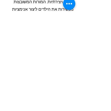
בעיות ויצירתיות. המורות המשובצות
מכשירות את הילדים ליצור אנימציות
ומשחקים פשוטים, תוך חיזוק ביטחון
עצמי וכישורים דיגיטליים בסיסיים.
? איך מבטיחים איכות הוראה עם מורות
חיצוניות?
כל מורה עוברת הכשרה של 40 שעות
במתודולוגיית Class-A, הערכת יכולות
פדגוגיות ומעקב איכות רציף. מנהלות
החוגים מקבלות דוחות התקדמות
חודשיים, משוב מהתלמידים, וכלים
לביקורת שיעורים בזמן אמת לשמירה
על סטנדרטים גבוהים.